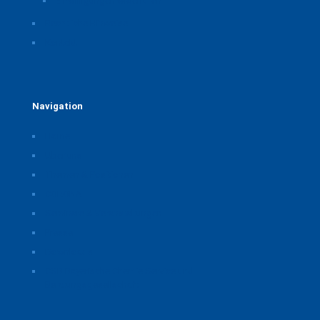
Einwilligungen widerrufen
Rechtliche Hinweise
Kontakt
Navigation
Home
Über uns
Themen & Positionen
CORONA
Seminare & Veranstaltungen
Presse
Downloads
CSB Bayerische Chemie Service und
Beratungsgesellschaft