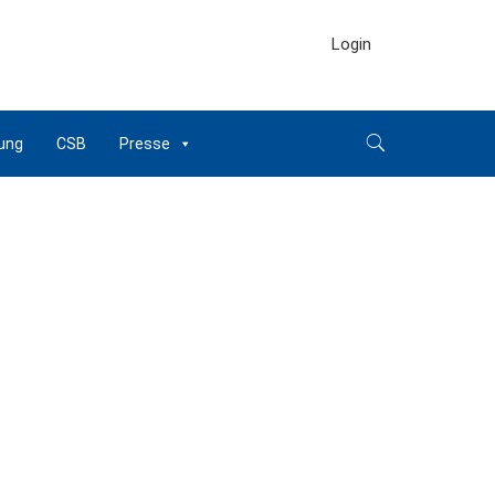
Login
ung
CSB
Presse