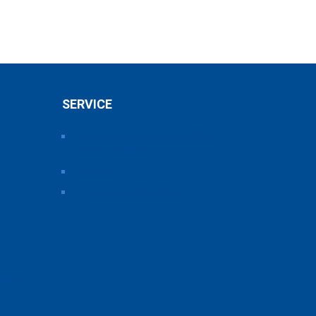
SERVICE
Pressearchiv der Bayerischen
Chemieverbände
Anfahrt
Vorteile einer Mitgliedschaft
ice und