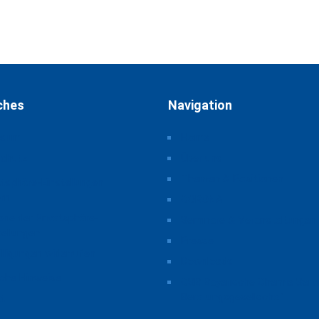
ches
Navigation
ssum
Home
schutz
Über uns
Themen & Positionen
atsphäre-Einstellungen
rn
CORONA
orie der Privatsphäre-
Seminare & Veranstaltungen
tellungen
Presse
illigungen widerrufen
Downloads
iche Hinweise
CSB Bayerische Chemie Serv
Beratungsgesellschaft
t