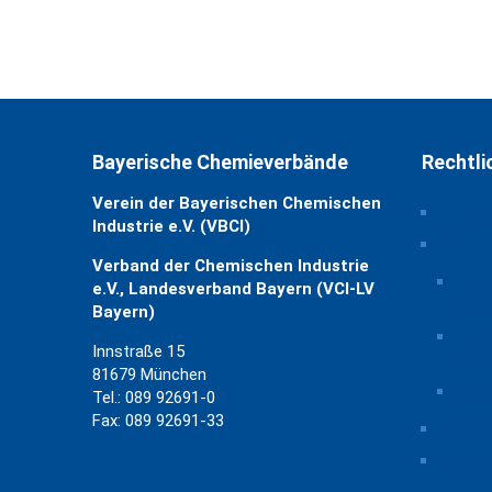
Bayerische Chemieverbände
Rechtli
Verein der Bayerischen Chemischen
Impre
Industrie e.V. (VBCI)
Daten
Verband der Chemischen Industrie
Priv
e.V., Landesverband Bayern (VCI-LV
ände
Bayern)
Hist
Innstraße 15
Eins
81679 München
Einw
Tel.: 089 92691-0
Fax: 089 92691-33
Rechtl
Kontak