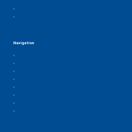
Rechtliche Hinweise
Kontakt
Navigation
Home
Über uns
Themen & Positionen
CORONA
Seminare & Veranstaltungen
Presse
Downloads
CSB Bayerische Chemie Service und
Beratungsgesellschaft