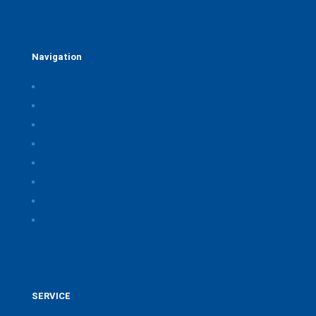
Navigation
Home
Über uns
Themen & Positionen
CORONA
Seminare & Veranstaltungen
Presse
Downloads
CSB Bayerische Chemie Service und
Beratungsgesellschaft
SERVICE