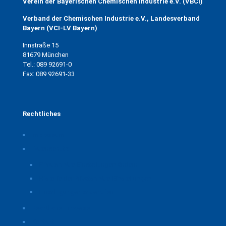
Verein der Bayerischen Chemischen Industrie e.V. (VBCI)
Verband der Chemischen Industrie e.V., Landesverband
Bayern (VCI-LV Bayern)
Innstraße 15
81679 München
Tel.: 089 92691-0
Fax: 089 92691-33
Rechtliches
Impressum
Datenschutz
Privatsphäre-Einstellungen ändern
Historie der Privatsphäre-Einstellungen
Einwilligungen widerrufen
Rechtliche Hinweise
Kontakt