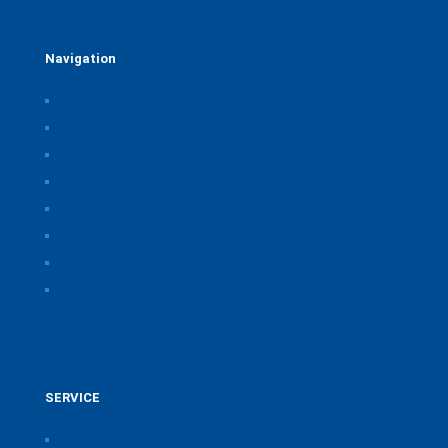
Navigation
Home
Über uns
Themen & Positionen
CORONA
Seminare & Veranstaltungen
Presse
Downloads
CSB Bayerische Chemie Service und
Beratungsgesellschaft
SERVICE
Pressearchiv der Bayerischen Chemieverbände