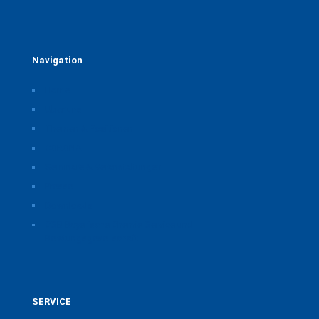
Navigation
Home
Über uns
Themen & Positionen
CORONA
Seminare & Veranstaltungen
Presse
Downloads
CSB Bayerische Chemie Service und
Beratungsgesellschaft
SERVICE