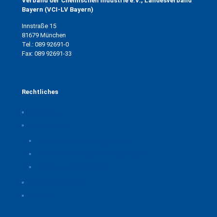
Verband der Chemischen Industrie e.V., Landesverband
Bayern (VCI-LV Bayern)
Innstraße 15
81679 München
Tel.: 089 92691-0
Fax: 089 92691-33
Rechtliches
Impressum
Datenschutz
Privatsphäre-Einstellungen ändern
Historie der Privatsphäre-Einstellungen
Einwilligungen widerrufen
Rechtliche Hinweise
Kontakt