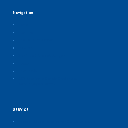
Navigation
Home
Über uns
Themen & Positionen
CORONA
Seminare & Veranstaltungen
Presse
Downloads
CSB Bayerische Chemie Service und
Beratungsgesellschaft
SERVICE
Pressearchiv der Bayerischen Chemieverbände