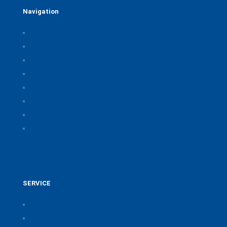
Navigation
Home
Über uns
Themen & Positionen
CORONA
Seminare & Veranstaltungen
Presse
Downloads
CSB Bayerische Chemie Service und
Beratungsgesellschaft
SERVICE
Pressearchiv der Bayerischen Chemieverbände
Anfahrt