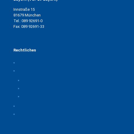
Innstraße 15
81679 München
Tel.: 089 92691-0
Fax: 089 92691-33
Rechtliches
Impressum
Datenschutz
Privatsphäre-Einstellungen ändern
Historie der Privatsphäre-Einstellungen
Einwilligungen widerrufen
Rechtliche Hinweise
Kontakt