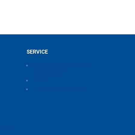
SERVICE
Pressearchiv der Bayerischen
Chemieverbände
Anfahrt
Vorteile einer Mitgliedschaft
ice und