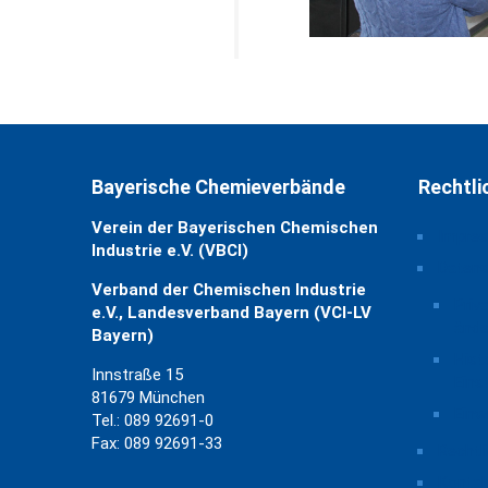
Bayerische Chemieverbände
Rechtli
Verein der Bayerischen Chemischen
Impre
Industrie e.V. (VBCI)
Daten
Verband der Chemischen Industrie
Priv
e.V., Landesverband Bayern (VCI-LV
ände
Bayern)
Hist
Innstraße 15
Eins
81679 München
Einw
Tel.: 089 92691-0
Fax: 089 92691-33
Rechtl
Kontak