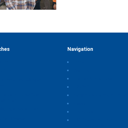
ches
Navigation
ssum
Home
schutz
Über uns
Themen & Positionen
atsphäre-Einstellungen
rn
CORONA
orie der Privatsphäre-
Seminare & Veranstaltungen
tellungen
Presse
illigungen widerrufen
Downloads
iche Hinweise
CSB Bayerische Chemie Serv
Beratungsgesellschaft
t