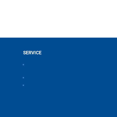
SERVICE
Pressearchiv der Bayerischen
Chemieverbände
Anfahrt
Vorteile einer Mitgliedschaft