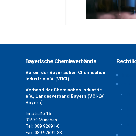
Bayerische Chemieverbände
Rechtli
Verein der Bayerischen Chemischen
Impre
Industrie e.V. (VBCI)
Daten
Verband der Chemischen Industrie
Priv
e.V., Landesverband Bayern (VCI-LV
ände
Bayern)
Hist
Innstraße 15
Eins
81679 München
Einw
Tel.: 089 92691-0
Fax: 089 92691-33
Rechtl