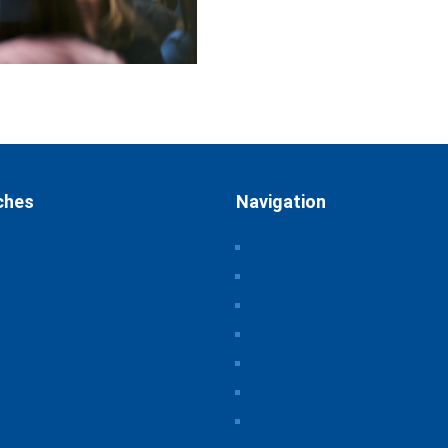
ches
Navigation
ssum
Home
schutz
Über uns
Themen & Positionen
atsphäre-Einstellungen
rn
CORONA
orie der Privatsphäre-
Seminare & Veranstaltungen
tellungen
Presse
illigungen widerrufen
Downloads
iche Hinweise