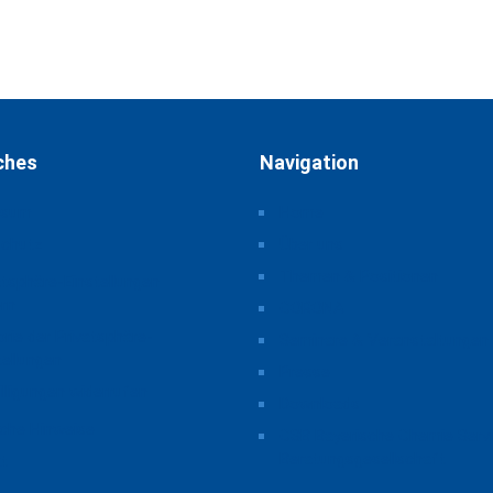
ches
Navigation
ssum
Home
schutz
Über uns
Themen & Positionen
atsphäre-Einstellungen
rn
CORONA
orie der Privatsphäre-
Seminare & Veranstaltungen
tellungen
Presse
illigungen widerrufen
Downloads
iche Hinweise
CSB Bayerische Chemie Serv
Beratungsgesellschaft
t