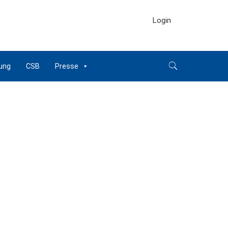
Login
ung
CSB
Presse