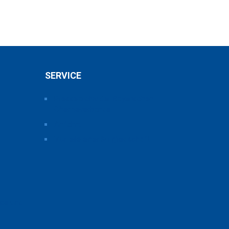
SERVICE
Pressearchiv der Bayerischen
Chemieverbände
Anfahrt
Vorteile einer Mitgliedschaft
ice und