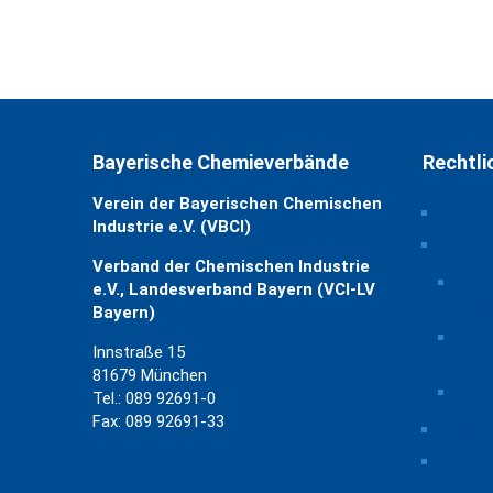
Bayerische Chemieverbände
Rechtli
Verein der Bayerischen Chemischen
Impre
Industrie e.V. (VBCI)
Daten
Verband der Chemischen Industrie
Priv
e.V., Landesverband Bayern (VCI-LV
ände
Bayern)
Hist
Innstraße 15
Eins
81679 München
Einw
Tel.: 089 92691-0
Fax: 089 92691-33
Rechtl
Kontak