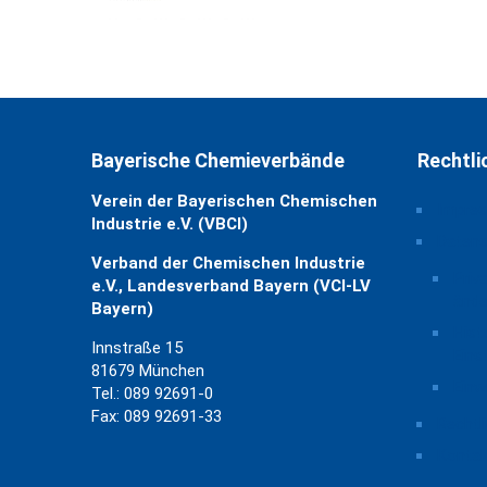
Bayerische Chemieverbände
Rechtli
Verein der Bayerischen Chemischen
Impre
Industrie e.V. (VBCI)
Daten
Verband der Chemischen Industrie
Priv
e.V., Landesverband Bayern (VCI-LV
ände
Bayern)
Hist
Innstraße 15
Eins
81679 München
Einw
Tel.: 089 92691-0
Fax: 089 92691-33
Rechtl
Kontak