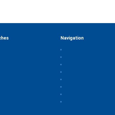
ches
Navigation
ssum
Home
schutz
Über uns
Themen & Positionen
atsphäre-Einstellungen
rn
CORONA
orie der Privatsphäre-
Seminare & Veranstaltungen
tellungen
Presse
illigungen widerrufen
Downloads
iche Hinweise
CSB Bayerische Chemie Serv
Beratungsgesellschaft
t