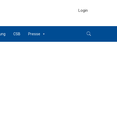
Login
ung
CSB
Presse