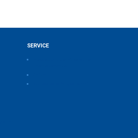
SERVICE
Pressearchiv der Bayerischen
Chemieverbände
Anfahrt
Vorteile einer Mitgliedschaft
ice und