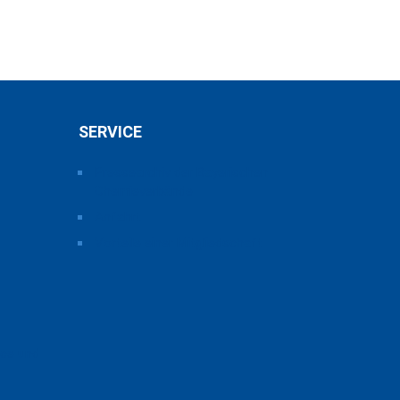
SERVICE
Pressearchiv der Bayerischen
Chemieverbände
Anfahrt
Vorteile einer Mitgliedschaft
ice und