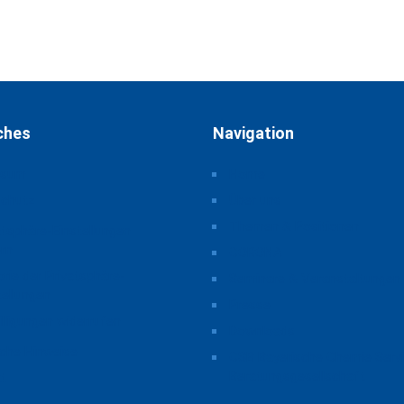
ches
Navigation
ssum
Home
schutz
Über uns
Themen & Positionen
atsphäre-Einstellungen
rn
CORONA
orie der Privatsphäre-
Seminare & Veranstaltungen
tellungen
Presse
illigungen widerrufen
Downloads
iche Hinweise
CSB Bayerische Chemie Serv
Beratungsgesellschaft
t