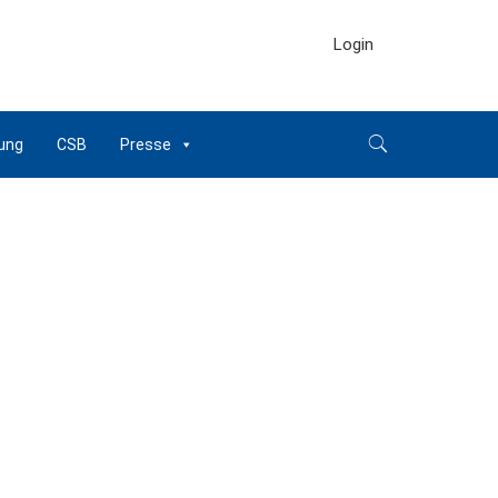
Login
ung
CSB
Presse