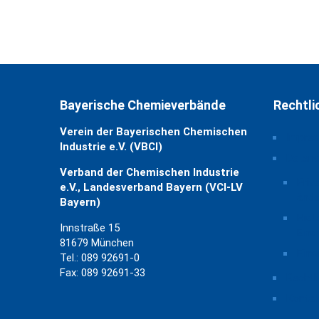
Bayerische Chemieverbände
Rechtli
Verein der Bayerischen Chemischen
Impre
Industrie e.V. (VBCI)
Daten
Verband der Chemischen Industrie
Priv
e.V., Landesverband Bayern (VCI-LV
ände
Bayern)
Hist
Innstraße 15
Eins
81679 München
Einw
Tel.: 089 92691-0
Fax: 089 92691-33
Rechtl
Kontak