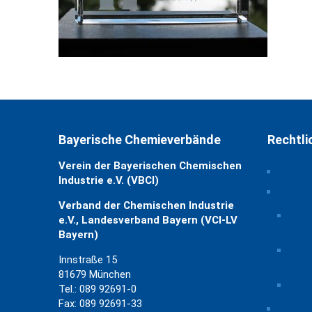
Bayerische Chemieverbände
Rechtli
Verein der Bayerischen Chemischen
Impre
Industrie e.V. (VBCI)
Daten
Verband der Chemischen Industrie
Priv
e.V., Landesverband Bayern (VCI-LV
ände
Bayern)
Hist
Innstraße 15
Eins
81679 München
Einw
Tel.: 089 92691-0
Fax: 089 92691-33
Rechtl