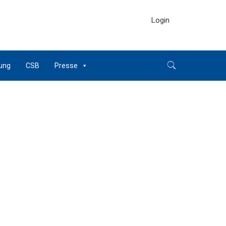
Login
ung
CSB
Presse