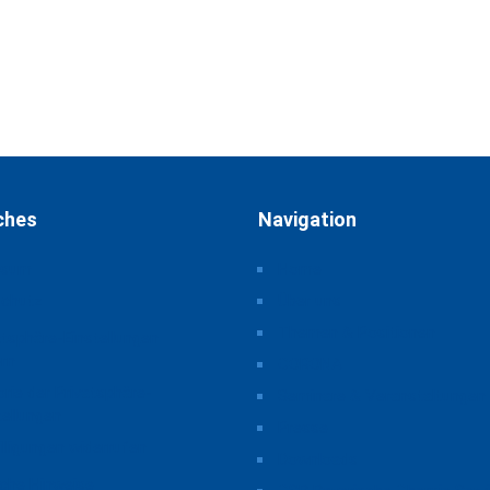
ches
Navigation
ssum
Home
schutz
Über uns
Themen & Positionen
atsphäre-Einstellungen
rn
CORONA
orie der Privatsphäre-
Seminare & Veranstaltungen
tellungen
Presse
illigungen widerrufen
Downloads
iche Hinweise