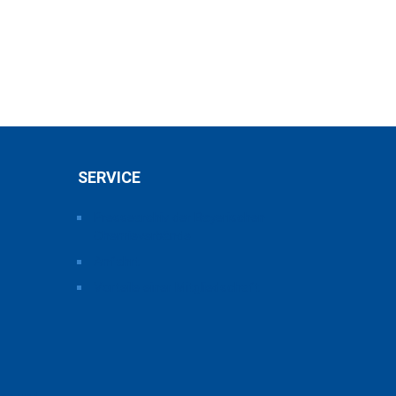
SERVICE
Pressearchiv der Bayerischen
Chemieverbände
Anfahrt
Vorteile einer Mitgliedschaft