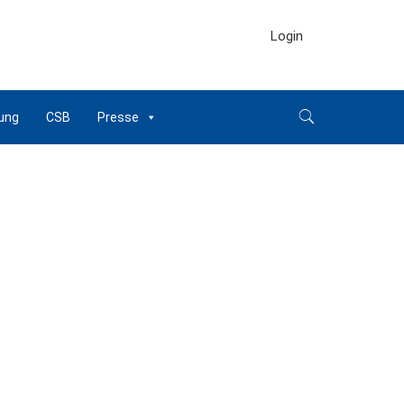
Login
ung
CSB
Presse