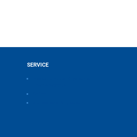
SERVICE
Pressearchiv der Bayerischen
Chemieverbände
Anfahrt
Vorteile einer Mitgliedschaft