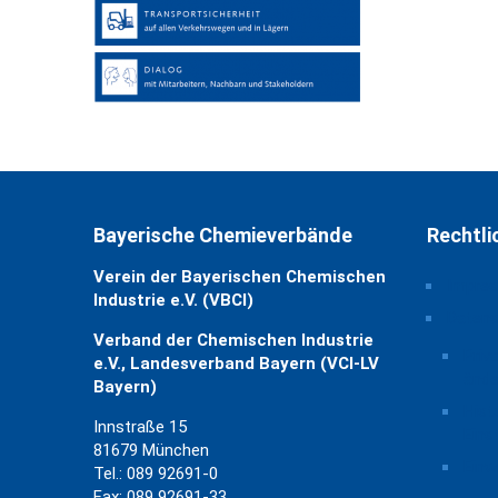
Bayerische Chemieverbände
Rechtli
Verein der Bayerischen Chemischen
Impre
Industrie e.V. (VBCI)
Daten
Verband der Chemischen Industrie
Priv
e.V., Landesverband Bayern (VCI-LV
ände
Bayern)
Hist
Innstraße 15
Eins
81679 München
Einw
Tel.: 089 92691-0
Fax: 089 92691-33