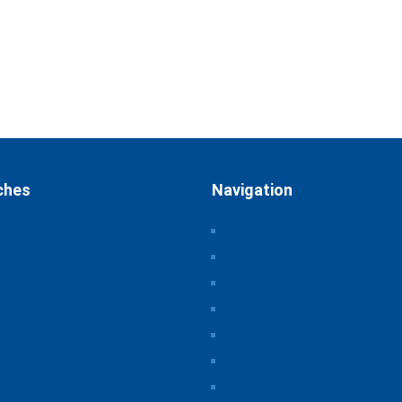
ches
Navigation
ssum
Home
schutz
Über uns
Themen & Positionen
atsphäre-Einstellungen
rn
CORONA
orie der Privatsphäre-
Seminare & Veranstaltungen
tellungen
Presse
illigungen widerrufen
Downloads