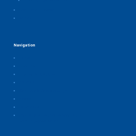
Einwilligungen widerrufen
Rechtliche Hinweise
Kontakt
Navigation
Home
Über uns
Themen & Positionen
CORONA
Seminare & Veranstaltungen
Presse
Downloads
CSB Bayerische Chemie Service und
Beratungsgesellschaft