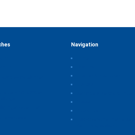
ches
Navigation
ssum
Home
schutz
Über uns
Themen & Positionen
atsphäre-Einstellungen
rn
CORONA
orie der Privatsphäre-
Seminare & Veranstaltungen
tellungen
Presse
illigungen widerrufen
Downloads
iche Hinweise
CSB Bayerische Chemie Serv
Beratungsgesellschaft
t