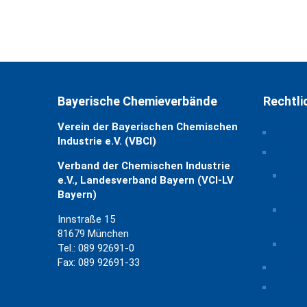
Bayerische Chemieverbände
Rechtli
Verein der Bayerischen Chemischen
Impre
Industrie e.V. (VBCI)
Daten
Verband der Chemischen Industrie
Priv
e.V., Landesverband Bayern (VCI-LV
ände
Bayern)
Hist
Innstraße 15
Eins
81679 München
Einw
Tel.: 089 92691-0
Fax: 089 92691-33
Rechtl
Kontak