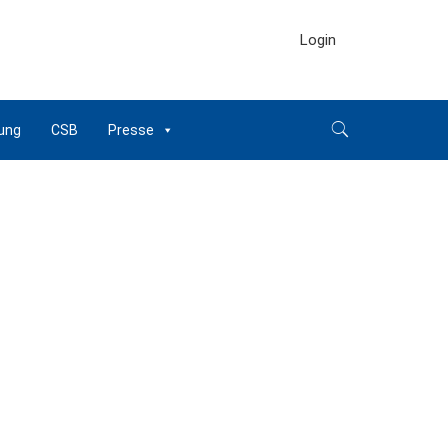
Login
ung
CSB
Presse