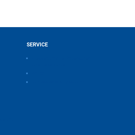
SERVICE
Pressearchiv der Bayerischen
Chemieverbände
Anfahrt
Vorteile einer Mitgliedschaft
ice und