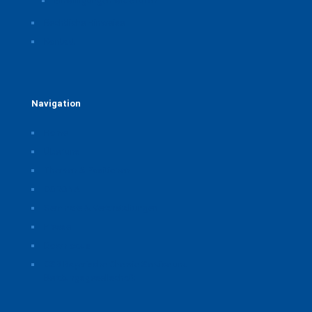
Einwilligungen widerrufen
Rechtliche Hinweise
Kontakt
Navigation
Home
Über uns
Themen & Positionen
CORONA
Seminare & Veranstaltungen
Presse
Downloads
CSB Bayerische Chemie Service und
Beratungsgesellschaft