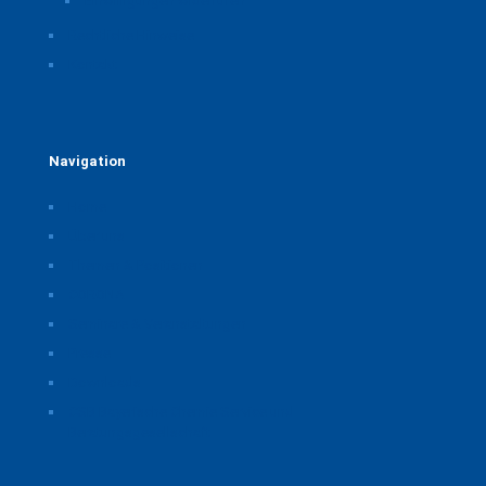
Einwilligungen widerrufen
Rechtliche Hinweise
Kontakt
Navigation
Home
Über uns
Themen & Positionen
CORONA
Seminare & Veranstaltungen
Presse
Downloads
CSB Bayerische Chemie Service und
Beratungsgesellschaft