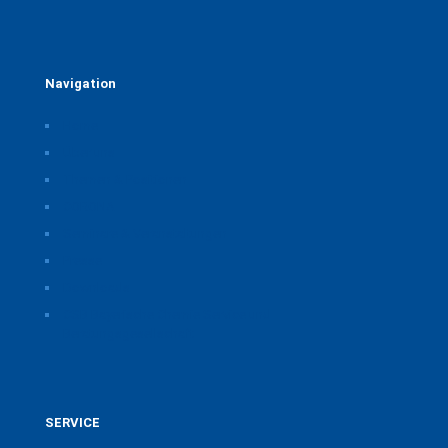
Navigation
Home
Über uns
Themen & Positionen
CORONA
Seminare & Veranstaltungen
Presse
Downloads
CSB Bayerische Chemie Service und
Beratungsgesellschaft
SERVICE