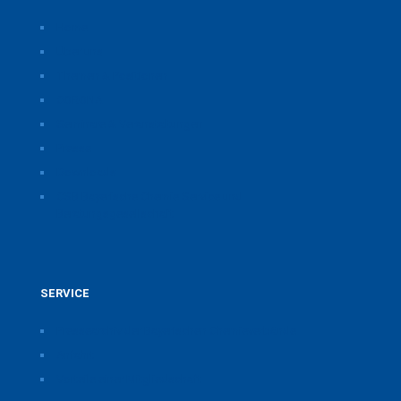
Home
Über uns
Themen & Positionen
CORONA
Seminare & Veranstaltungen
Presse
Downloads
CSB Bayerische Chemie Service und
Beratungsgesellschaft
SERVICE
Pressearchiv der Bayerischen Chemieverbände
Anfahrt
Vorteile einer Mitgliedschaft