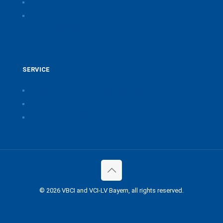
Downloads
CSB Bayerische Chemie Service und
Beratungsgesellschaft
SERVICE
Pressearchiv der Bayerischen Chemieverbände
Anfahrt
Vorteile einer Mitgliedschaft
© 2026 VBCI and VCI-LV Bayern, all rights reserved.