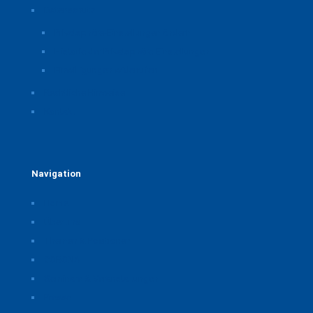
Datenschutz
Privatsphäre-Einstellungen ändern
Historie der Privatsphäre-Einstellungen
Einwilligungen widerrufen
Rechtliche Hinweise
Kontakt
Navigation
Home
Über uns
Themen & Positionen
CORONA
Seminare & Veranstaltungen
Presse