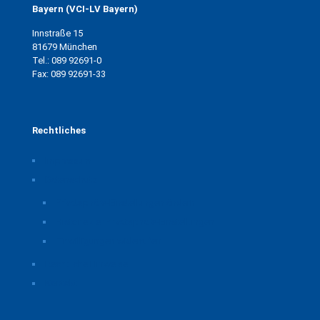
Bayern (VCI-LV Bayern)
Innstraße 15
81679 München
Tel.: 089 92691-0
Fax: 089 92691-33
Rechtliches
Impressum
Datenschutz
Privatsphäre-Einstellungen ändern
Historie der Privatsphäre-Einstellungen
Einwilligungen widerrufen
Rechtliche Hinweise
Kontakt