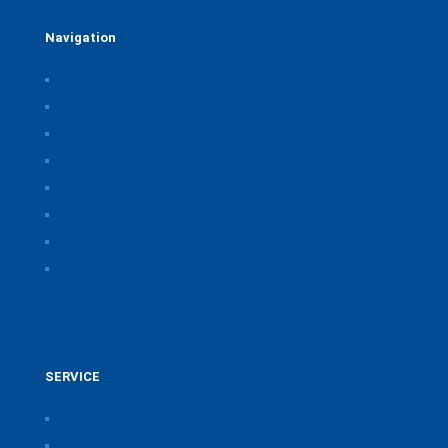
Navigation
Home
Über uns
Themen & Positionen
CORONA
Seminare & Veranstaltungen
Presse
Downloads
CSB Bayerische Chemie Service und
Beratungsgesellschaft
SERVICE
Pressearchiv der Bayerischen Chemieverbände
Anfahrt