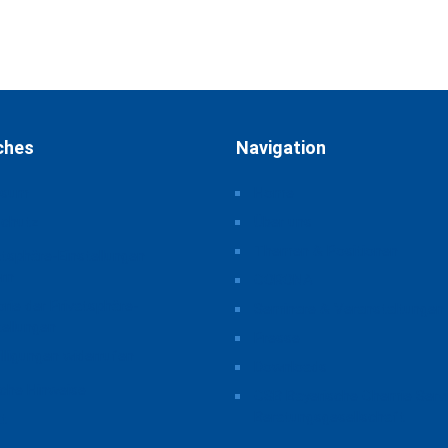
ches
Navigation
ssum
Home
schutz
Über uns
Themen & Positionen
atsphäre-Einstellungen
rn
CORONA
orie der Privatsphäre-
Seminare & Veranstaltungen
tellungen
Presse
illigungen widerrufen
Downloads
iche Hinweise
CSB Bayerische Chemie Serv
Beratungsgesellschaft
t