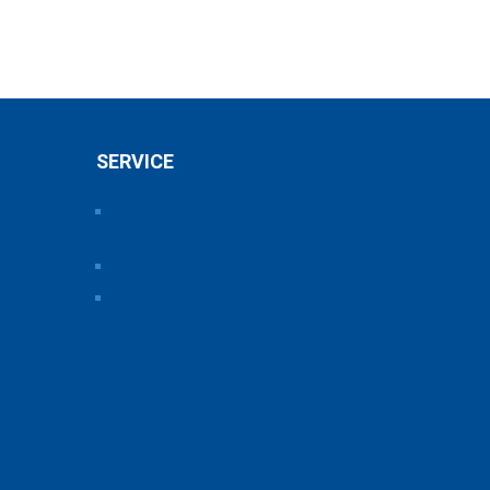
SERVICE
Pressearchiv der Bayerischen
Chemieverbände
Anfahrt
Vorteile einer Mitgliedschaft
ice und