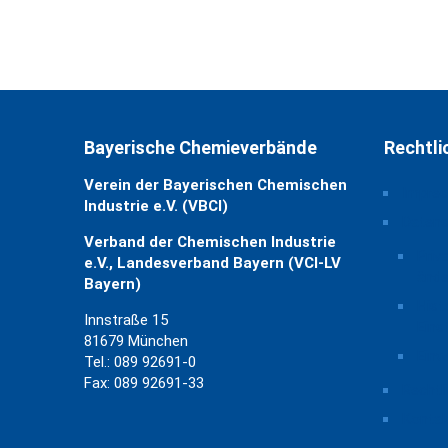
Bayerische Chemieverbände
Rechtli
Verein der Bayerischen Chemischen
Impre
Industrie e.V. (VBCI)
Daten
Verband der Chemischen Industrie
Priv
e.V., Landesverband Bayern (VCI-LV
ände
Bayern)
Hist
Innstraße 15
Eins
81679 München
Einw
Tel.: 089 92691-0
Fax: 089 92691-33
Rechtl
Kontak