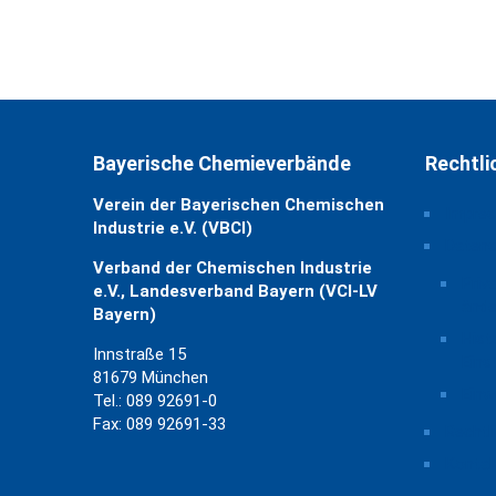
Bayerische Chemieverbände
Rechtli
Verein der Bayerischen Chemischen
Impre
Industrie e.V. (VBCI)
Daten
Verband der Chemischen Industrie
Priv
e.V., Landesverband Bayern (VCI-LV
ände
Bayern)
Hist
Innstraße 15
Eins
81679 München
Einw
Tel.: 089 92691-0
Fax: 089 92691-33
Rechtl
Kontak