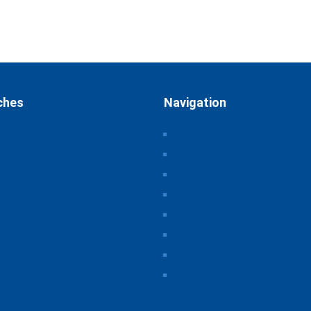
ches
Navigation
ssum
Home
schutz
Über uns
Themen & Positionen
atsphäre-Einstellungen
rn
CORONA
orie der Privatsphäre-
Seminare & Veranstaltungen
tellungen
Presse
illigungen widerrufen
Downloads
iche Hinweise
CSB Bayerische Chemie Serv
Beratungsgesellschaft
t