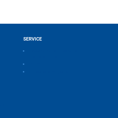
SERVICE
Pressearchiv der Bayerischen
Chemieverbände
Anfahrt
Vorteile einer Mitgliedschaft
ice und