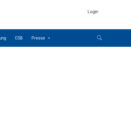
Login
ung
CSB
Presse