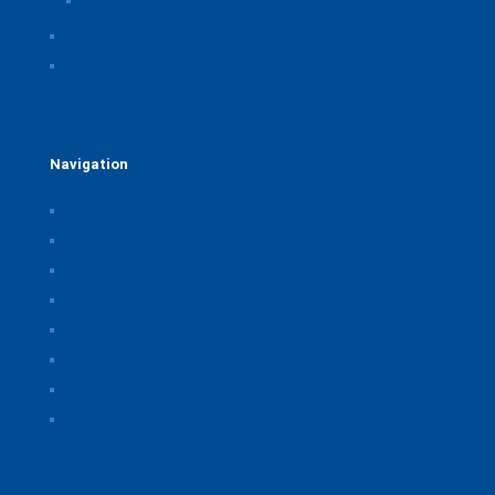
Einwilligungen widerrufen
Rechtliche Hinweise
Kontakt
Navigation
Home
Über uns
Themen & Positionen
CORONA
Seminare & Veranstaltungen
Presse
Downloads
CSB Bayerische Chemie Service und
Beratungsgesellschaft