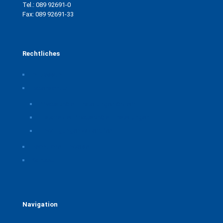
Tel.: 089 92691-0
Fax: 089 92691-33
Rechtliches
Impressum
Datenschutz
Privatsphäre-Einstellungen ändern
Historie der Privatsphäre-Einstellungen
Einwilligungen widerrufen
Rechtliche Hinweise
Kontakt
Navigation