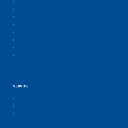
Home
Über uns
Themen & Positionen
CORONA
Seminare & Veranstaltungen
Presse
Downloads
CSB Bayerische Chemie Service und
Beratungsgesellschaft
SERVICE
Pressearchiv der Bayerischen Chemieverbände
Anfahrt
Vorteile einer Mitgliedschaft