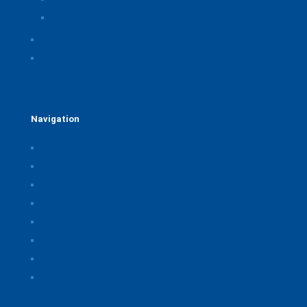
Einwilligungen widerrufen
Rechtliche Hinweise
Kontakt
Navigation
Home
Über uns
Themen & Positionen
CORONA
Seminare & Veranstaltungen
Presse
Downloads
CSB Bayerische Chemie Service und
Beratungsgesellschaft