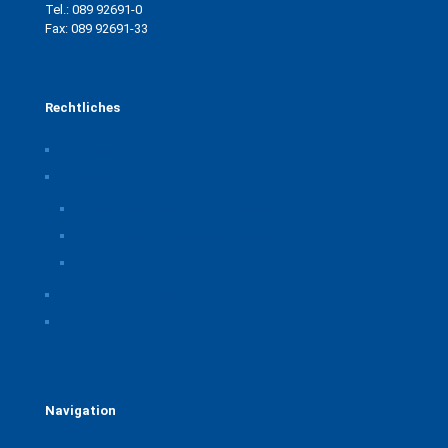
Tel.: 089 92691-0
Fax: 089 92691-33
Rechtliches
Impressum
Datenschutz
Privatsphäre-Einstellungen ändern
Historie der Privatsphäre-Einstellungen
Einwilligungen widerrufen
Rechtliche Hinweise
Kontakt
Navigation