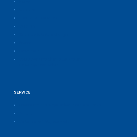
Home
Über uns
Themen & Positionen
CORONA
Seminare & Veranstaltungen
Presse
Downloads
CSB Bayerische Chemie Service und
Beratungsgesellschaft
SERVICE
Pressearchiv der Bayerischen Chemieverbände
Anfahrt
Vorteile einer Mitgliedschaft