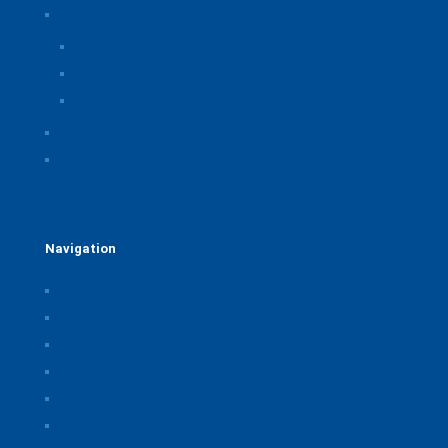
Datenschutz
Privatsphäre-Einstellungen ändern
Historie der Privatsphäre-Einstellungen
Einwilligungen widerrufen
Rechtliche Hinweise
Kontakt
Navigation
Home
Über uns
Themen & Positionen
CORONA
Seminare & Veranstaltungen
Presse