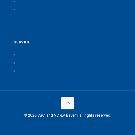
Downloads
CSB Bayerische Chemie Service und
Beratungsgesellschaft
SERVICE
Pressearchiv der Bayerischen Chemieverbände
Anfahrt
Vorteile einer Mitgliedschaft
© 2026 VBCI and VCI-LV Bayern, all rights reserved.