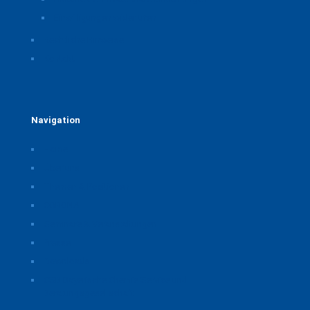
Einwilligungen widerrufen
Rechtliche Hinweise
Kontakt
Navigation
Home
Über uns
Themen & Positionen
CORONA
Seminare & Veranstaltungen
Presse
Downloads
CSB Bayerische Chemie Service und
Beratungsgesellschaft