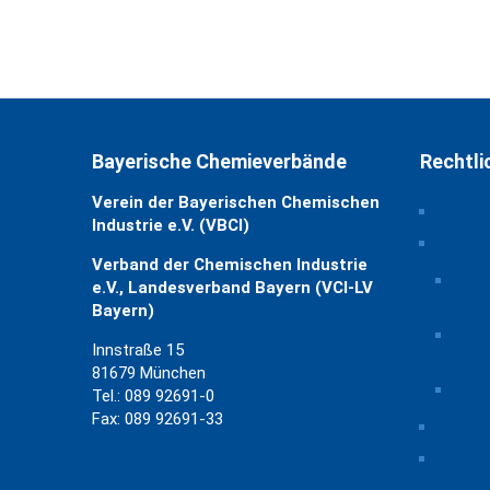
Bayerische Chemieverbände
Rechtli
Verein der Bayerischen Chemischen
Impre
Industrie e.V. (VBCI)
Daten
Verband der Chemischen Industrie
Priv
e.V., Landesverband Bayern (VCI-LV
ände
Bayern)
Hist
Innstraße 15
Eins
81679 München
Einw
Tel.: 089 92691-0
Fax: 089 92691-33
Rechtl
Kontak