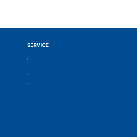
SERVICE
Pressearchiv der Bayerischen
Chemieverbände
Anfahrt
Vorteile einer Mitgliedschaft
ice und