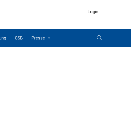
Login
ung
CSB
Presse