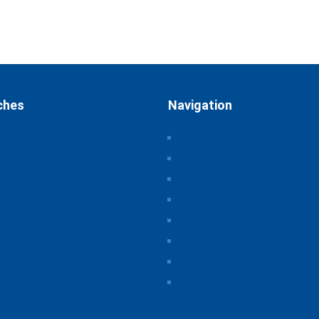
ches
Navigation
ssum
Home
schutz
Über uns
Themen & Positionen
atsphäre-Einstellungen
rn
CORONA
orie der Privatsphäre-
Seminare & Veranstaltungen
tellungen
Presse
illigungen widerrufen
Downloads
iche Hinweise
CSB Bayerische Chemie Serv
Beratungsgesellschaft
t