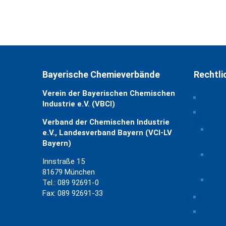
Bayerische Chemieverbände
Rechtli
Verein der Bayerischen Chemischen
Impre
Industrie e.V. (VBCI)
Daten
Verband der Chemischen Industrie
Priv
e.V., Landesverband Bayern (VCI-LV
ände
Bayern)
Hist
Innstraße 15
Eins
81679 München
Einw
Tel.: 089 92691-0
Fax: 089 92691-33
Rechtl
Kontak