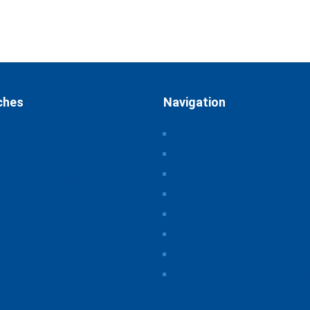
ches
Navigation
ssum
Home
schutz
Über uns
Themen & Positionen
atsphäre-Einstellungen
rn
CORONA
orie der Privatsphäre-
Seminare & Veranstaltungen
tellungen
Presse
illigungen widerrufen
Downloads
iche Hinweise
CSB Bayerische Chemie Serv
Beratungsgesellschaft
t