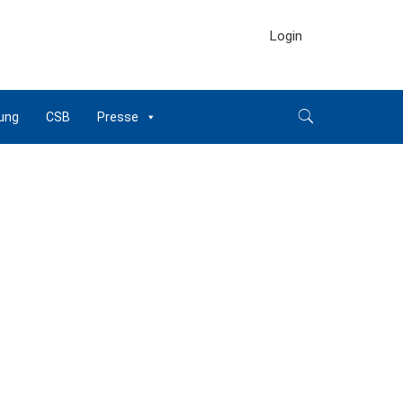
Login
ung
CSB
Presse