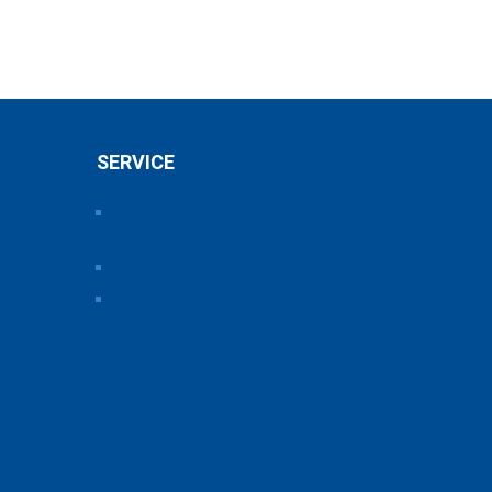
SERVICE
Pressearchiv der Bayerischen
Chemieverbände
Anfahrt
Vorteile einer Mitgliedschaft
ice und