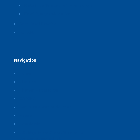
Historie der Privatsphäre-Einstellungen
Einwilligungen widerrufen
Rechtliche Hinweise
Kontakt
Navigation
Home
Über uns
Themen & Positionen
CORONA
Seminare & Veranstaltungen
Presse
Downloads
CSB Bayerische Chemie Service und
Beratungsgesellschaft