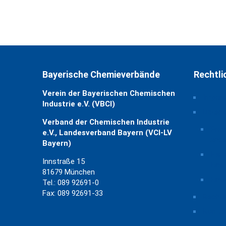
Bayerische Chemieverbände
Rechtli
Verein der Bayerischen Chemischen
Impre
Industrie e.V. (VBCI)
Daten
Verband der Chemischen Industrie
Priv
e.V., Landesverband Bayern (VCI-LV
ände
Bayern)
Hist
Innstraße 15
Eins
81679 München
Einw
Tel.: 089 92691-0
Fax: 089 92691-33
Rechtl
Kontak