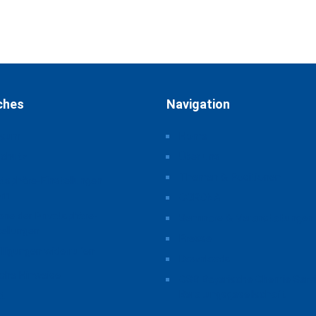
ches
Navigation
ssum
Home
schutz
Über uns
Themen & Positionen
atsphäre-Einstellungen
rn
CORONA
orie der Privatsphäre-
Seminare & Veranstaltungen
tellungen
Presse
illigungen widerrufen
Downloads
iche Hinweise
CSB Bayerische Chemie Serv
Beratungsgesellschaft
t