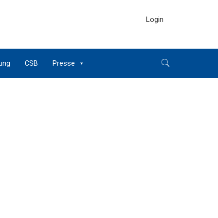
Login
ung
CSB
Presse