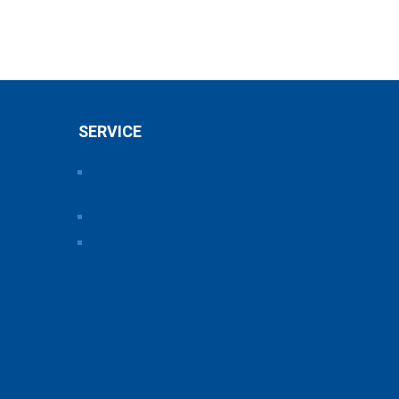
SERVICE
Pressearchiv der Bayerischen
Chemieverbände
Anfahrt
Vorteile einer Mitgliedschaft
ice und