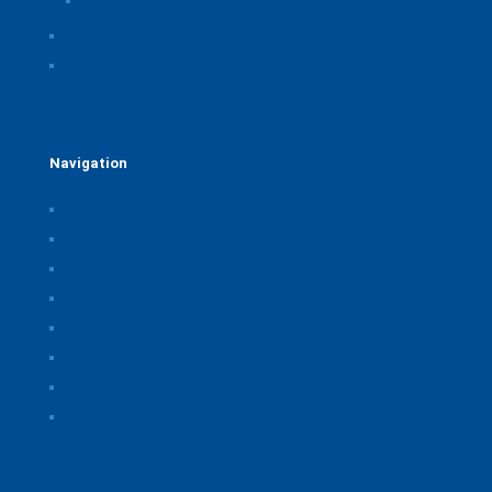
Einwilligungen widerrufen
Rechtliche Hinweise
Kontakt
Navigation
Home
Über uns
Themen & Positionen
CORONA
Seminare & Veranstaltungen
Presse
Downloads
CSB Bayerische Chemie Service und
Beratungsgesellschaft