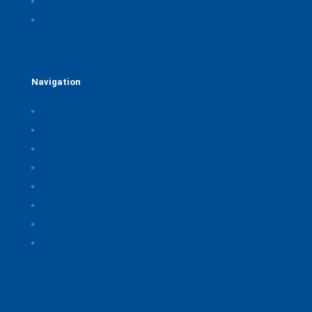
Rechtliche Hinweise
Kontakt
Navigation
Home
Über uns
Themen & Positionen
CORONA
Seminare & Veranstaltungen
Presse
Downloads
CSB Bayerische Chemie Service und
Beratungsgesellschaft