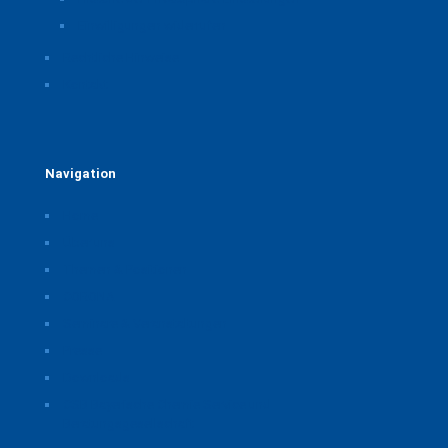
Einwilligungen widerrufen
Rechtliche Hinweise
Kontakt
Navigation
Home
Über uns
Themen & Positionen
CORONA
Seminare & Veranstaltungen
Presse
Downloads
CSB Bayerische Chemie Service und
Beratungsgesellschaft