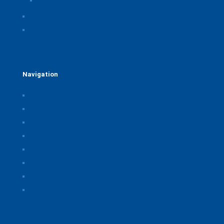
Einwilligungen widerrufen
Rechtliche Hinweise
Kontakt
Navigation
Home
Über uns
Themen & Positionen
CORONA
Seminare & Veranstaltungen
Presse
Downloads
CSB Bayerische Chemie Service und
Beratungsgesellschaft