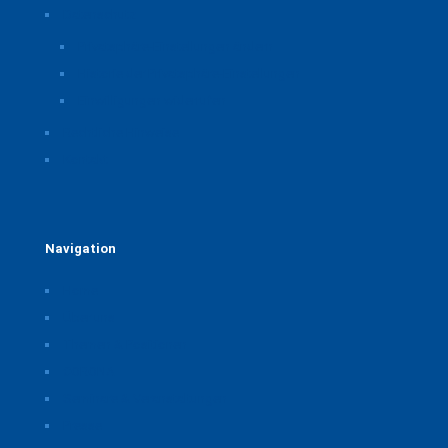
Datenschutz
Privatsphäre-Einstellungen ändern
Historie der Privatsphäre-Einstellungen
Einwilligungen widerrufen
Rechtliche Hinweise
Kontakt
Navigation
Home
Über uns
Themen & Positionen
CORONA
Seminare & Veranstaltungen
Presse