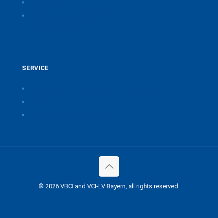
Downloads
CSB Bayerische Chemie Service und
Beratungsgesellschaft
SERVICE
Pressearchiv der Bayerischen Chemieverbände
Anfahrt
Vorteile einer Mitgliedschaft
© 2026 VBCI and VCI-LV Bayern, all rights reserved.