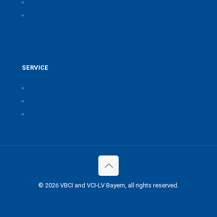
Downloads
CSB Bayerische Chemie Service und
Beratungsgesellschaft
SERVICE
Pressearchiv der Bayerischen Chemieverbände
Anfahrt
Vorteile einer Mitgliedschaft
© 2026 VBCI and VCI-LV Bayern, all rights reserved.