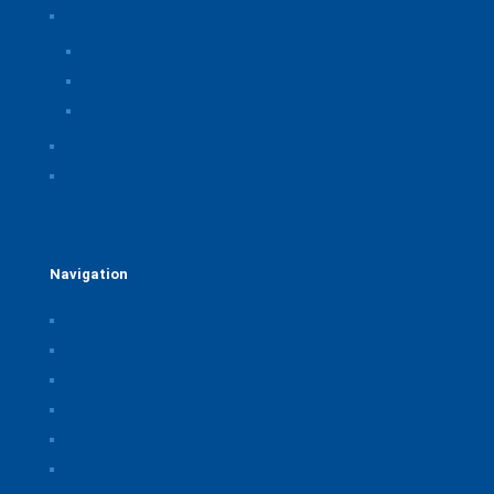
Datenschutz
Privatsphäre-Einstellungen ändern
Historie der Privatsphäre-Einstellungen
Einwilligungen widerrufen
Rechtliche Hinweise
Kontakt
Navigation
Home
Über uns
Themen & Positionen
CORONA
Seminare & Veranstaltungen
Presse