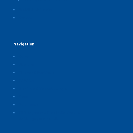
Einwilligungen widerrufen
Rechtliche Hinweise
Kontakt
Navigation
Home
Über uns
Themen & Positionen
CORONA
Seminare & Veranstaltungen
Presse
Downloads
CSB Bayerische Chemie Service und
Beratungsgesellschaft