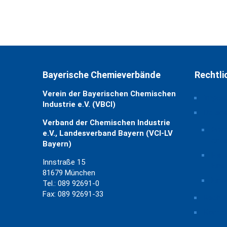
Bayerische Chemieverbände
Rechtli
Verein der Bayerischen Chemischen
Impre
Industrie e.V. (VBCI)
Daten
Verband der Chemischen Industrie
Priv
e.V., Landesverband Bayern (VCI-LV
ände
Bayern)
Hist
Innstraße 15
Eins
81679 München
Einw
Tel.: 089 92691-0
Fax: 089 92691-33
Rechtl
Kontak