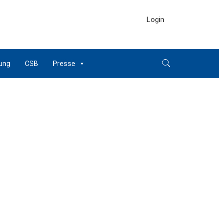
Login
ung
CSB
Presse