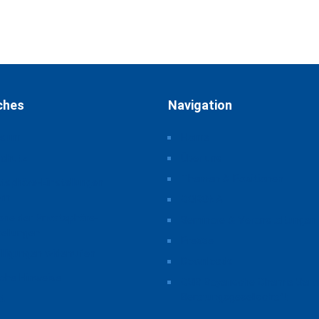
ches
Navigation
ssum
Home
schutz
Über uns
Themen & Positionen
atsphäre-Einstellungen
rn
CORONA
orie der Privatsphäre-
Seminare & Veranstaltungen
tellungen
Presse
illigungen widerrufen
Downloads
iche Hinweise
CSB Bayerische Chemie Serv
Beratungsgesellschaft
t