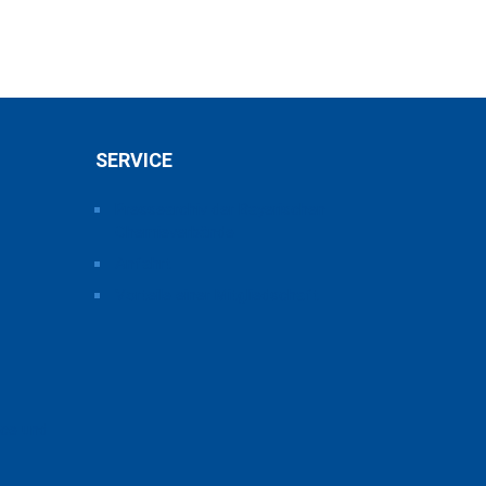
SERVICE
Pressearchiv der Bayerischen
Chemieverbände
Anfahrt
Vorteile einer Mitgliedschaft
ice und