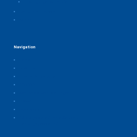
Einwilligungen widerrufen
Rechtliche Hinweise
Kontakt
Navigation
Home
Über uns
Themen & Positionen
CORONA
Seminare & Veranstaltungen
Presse
Downloads
CSB Bayerische Chemie Service und
Beratungsgesellschaft