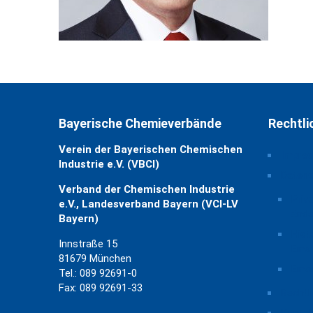
Bayerische Chemieverbände
Rechtli
Verein der Bayerischen Chemischen
Impre
Industrie e.V. (VBCI)
Daten
Verband der Chemischen Industrie
Priv
e.V., Landesverband Bayern (VCI-LV
ände
Bayern)
Hist
Innstraße 15
Eins
81679 München
Einw
Tel.: 089 92691-0
Fax: 089 92691-33
Rechtl