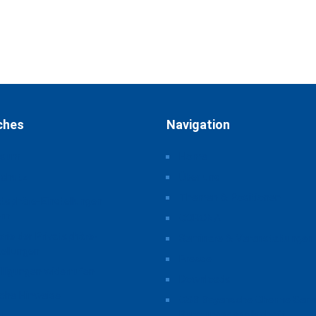
ches
Navigation
ssum
Home
schutz
Über uns
Themen & Positionen
atsphäre-Einstellungen
rn
CORONA
orie der Privatsphäre-
Seminare & Veranstaltungen
tellungen
Presse
illigungen widerrufen
Downloads
iche Hinweise
CSB Bayerische Chemie Serv
Beratungsgesellschaft