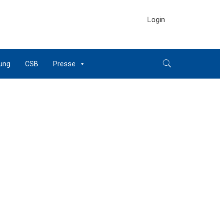
Login
ung
CSB
Presse