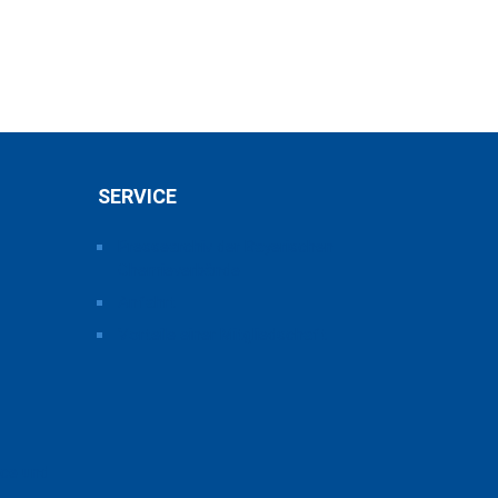
SERVICE
Pressearchiv der Bayerischen
Chemieverbände
Anfahrt
Vorteile einer Mitgliedschaft
ice und