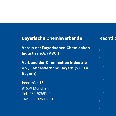
Bayerische Chemieverbände
Rechtli
Verein der Bayerischen Chemischen
Impre
Industrie e.V. (VBCI)
Daten
Verband der Chemischen Industrie
Priv
e.V., Landesverband Bayern (VCI-LV
ände
Bayern)
Hist
Innstraße 15
Eins
81679 München
Einw
Tel.: 089 92691-0
Fax: 089 92691-33
Rechtl
Kontak