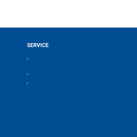
SERVICE
Pressearchiv der Bayerischen
Chemieverbände
Anfahrt
Vorteile einer Mitgliedschaft
ice und