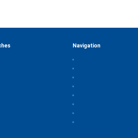
ches
Navigation
ssum
Home
schutz
Über uns
Themen & Positionen
atsphäre-Einstellungen
rn
CORONA
orie der Privatsphäre-
Seminare & Veranstaltungen
tellungen
Presse
illigungen widerrufen
Downloads
iche Hinweise
CSB Bayerische Chemie Serv
Beratungsgesellschaft
t