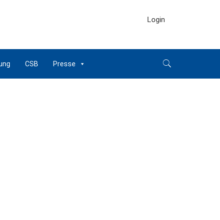
Login
ung
CSB
Presse