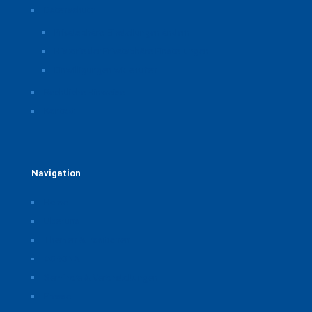
Datenschutz
Privatsphäre-Einstellungen ändern
Historie der Privatsphäre-Einstellungen
Einwilligungen widerrufen
Rechtliche Hinweise
Kontakt
Navigation
Home
Über uns
Themen & Positionen
CORONA
Seminare & Veranstaltungen
Presse