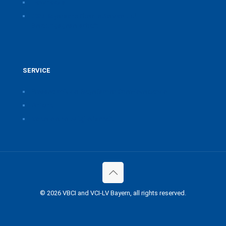
Downloads
CSB Bayerische Chemie Service und
Beratungsgesellschaft
SERVICE
Pressearchiv der Bayerischen Chemieverbände
Anfahrt
Vorteile einer Mitgliedschaft
© 2026 VBCI and VCI-LV Bayern, all rights reserved.