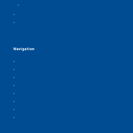
Einwilligungen widerrufen
Rechtliche Hinweise
Kontakt
Navigation
Home
Über uns
Themen & Positionen
CORONA
Seminare & Veranstaltungen
Presse
Downloads
CSB Bayerische Chemie Service und
Beratungsgesellschaft