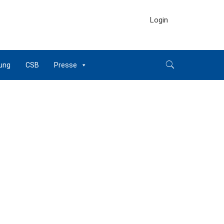
Login
ung
CSB
Presse