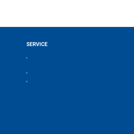
SERVICE
Pressearchiv der Bayerischen
Chemieverbände
Anfahrt
Vorteile einer Mitgliedschaft
ice und