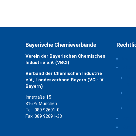
Bayerische Chemieverbände
Rechtli
Verein der Bayerischen Chemischen
Impre
Industrie e.V. (VBCI)
Daten
Verband der Chemischen Industrie
Priv
e.V., Landesverband Bayern (VCI-LV
ände
Bayern)
Hist
Innstraße 15
Eins
81679 München
Einw
Tel.: 089 92691-0
Fax: 089 92691-33
Rechtl
Kontak