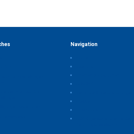
ches
Navigation
ssum
Home
schutz
Über uns
Themen & Positionen
atsphäre-Einstellungen
rn
CORONA
orie der Privatsphäre-
Seminare & Veranstaltungen
tellungen
Presse
illigungen widerrufen
Downloads
iche Hinweise
CSB Bayerische Chemie Serv
Beratungsgesellschaft
t