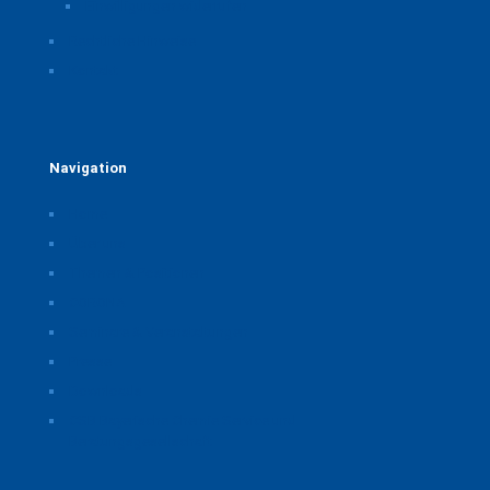
Einwilligungen widerrufen
Rechtliche Hinweise
Kontakt
Navigation
Home
Über uns
Themen & Positionen
CORONA
Seminare & Veranstaltungen
Presse
Downloads
CSB Bayerische Chemie Service und
Beratungsgesellschaft